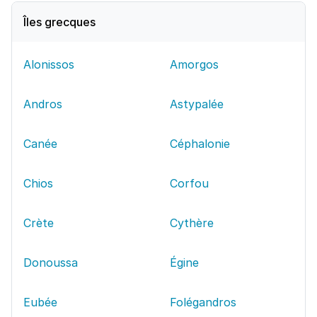
Îles grecques
Alonissos
Amorgos
Andros
Astypalée
Canée
Céphalonie
Chios
Corfou
Crète
Cythère
Donoussa
Égine
Eubée
Folégandros