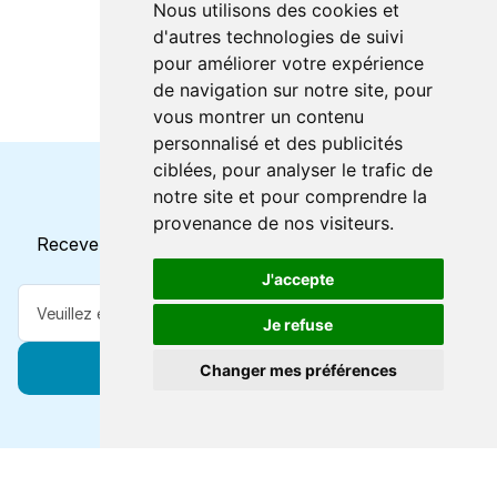
Nous utilisons des cookies et
d'autres technologies de suivi
pour améliorer votre expérience
de navigation sur notre site, pour
vous montrer un contenu
personnalisé et des publicités
ciblées, pour analyser le trafic de
notre site et pour comprendre la
Horaires et offres actuels
provenance de nos visiteurs.
Recevez toutes les mises à jour dans votre e-mail
J'accepte
Je refuse
S'abonner
Changer mes préférences