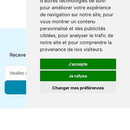
d'autres technologies de suivi
pour améliorer votre expérience
de navigation sur notre site, pour
vous montrer un contenu
personnalisé et des publicités
ciblées, pour analyser le trafic de
notre site et pour comprendre la
Horaires et offres actuels
provenance de nos visiteurs.
Recevez toutes les mises à jour dans votre e-mail
J'accepte
Je refuse
S'abonner
Changer mes préférences