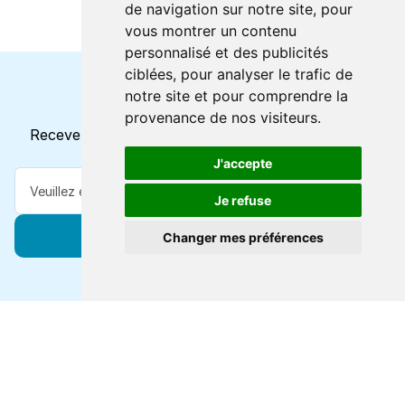
de navigation sur notre site, pour
vous montrer un contenu
personnalisé et des publicités
ciblées, pour analyser le trafic de
notre site et pour comprendre la
Horaires et offres actuels
provenance de nos visiteurs.
Recevez toutes les mises à jour dans votre e-mail
J'accepte
Je refuse
S'abonner
Changer mes préférences
Forts de 47 ans d'expertise voyage, nous vous