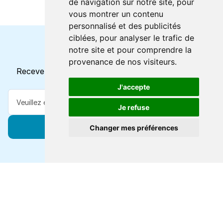
de navigation sur notre site, pour
vous montrer un contenu
personnalisé et des publicités
ciblées, pour analyser le trafic de
notre site et pour comprendre la
Horaires et offres actuels
provenance de nos visiteurs.
Recevez toutes les mises à jour dans votre e-mail
J'accepte
Je refuse
S'abonner
Changer mes préférences
Forts de 47 ans d'expertise voyage, nous vous
connectons à des destinations de classe mondiale via