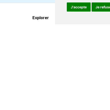
J'accepte
Je refus
Explorer
À propos
Destinations
FAQ
Itinéraires
Centre d'aide
Compagnies de ferry
Contact
Οffres & promos
Qui nous somme
Services
Conditions de
supplémentaires
réservation
Affiliés
Travaillez avec 