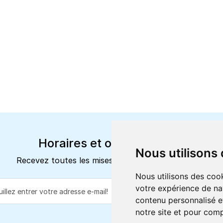
Horaires et offres actuels
Nous utilisons
Recevez toutes les mises à jour dans votre e-mail
Nous utilisons des cook
votre expérience de na
S'abonne
contenu personnalisé et
notre site et pour com