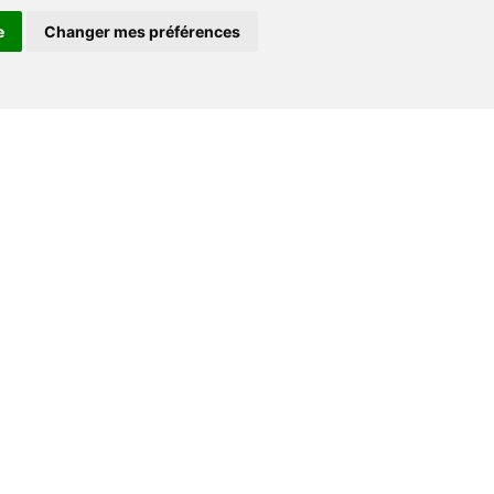
e
Changer mes préférences
Contact
+33 (0) 182 884 920
support@go-ferry.fr
s
nous