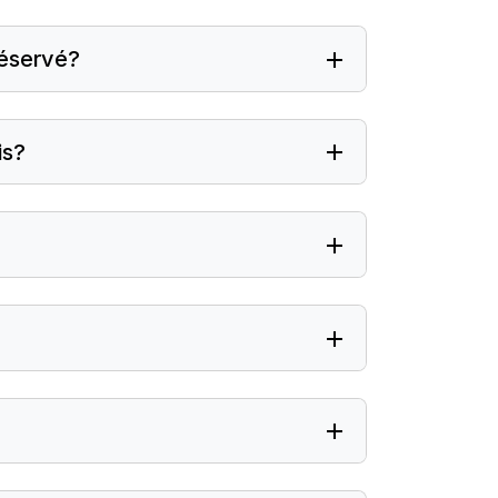
réservé?
is?