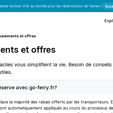
emier moteur d'IA au monde pour les réservations de ferries !
Essa
Expl
paiements et offres
ents et offres
aciles vous simplifient la vie. Besoin de consei
tiles.
 réserve avec go-ferry.fr?
ce la majorité des rabais offerts par les transporteurs. E
eront automatiquement appliqués au cours du processus de