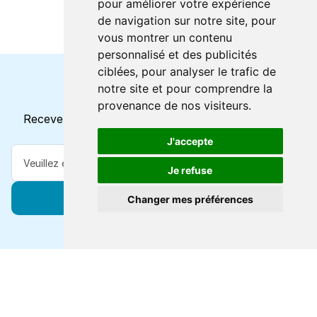
pour améliorer votre expérience
de navigation sur notre site, pour
vous montrer un contenu
personnalisé et des publicités
ciblées, pour analyser le trafic de
notre site et pour comprendre la
Horaires et offres actuels
provenance de nos visiteurs.
Recevez toutes les mises à jour dans votre e-mail
J'accepte
Je refuse
S'abonner
Changer mes préférences
Forts de 47 ans d'expertise voyage, nous vous