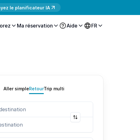
yez le planificateur IA
orez
Ma réservation
Aide
FR
Aller simple
Retour
Trip multi