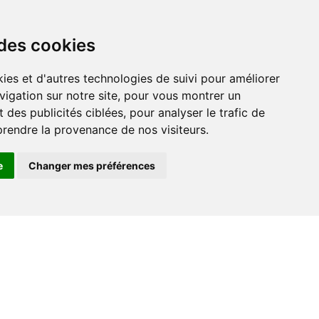
 des cookies
ies et d'autres technologies de suivi pour améliorer
vigation sur notre site, pour vous montrer un
r
 des publicités ciblées, pour analyser le trafic de
prendre la provenance de nos visiteurs.
e
Changer mes préférences
Contact
+33 (0) 182 884 920
support@go-ferry.fr
s