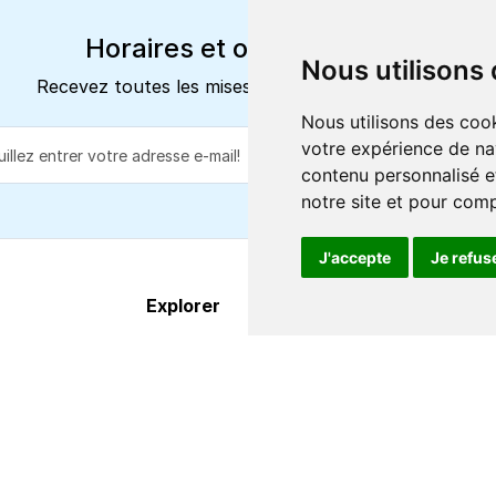
Horaires et offres actuels
Nous utilisons
Recevez toutes les mises à jour dans votre e-mail
Nous utilisons des cook
votre expérience de na
S'abonne
contenu personnalisé et
notre site et pour com
J'accepte
Je refus
Explorer
À propos
Destinations
FAQ
Itinéraires
Centre d'aide
Compagnies de ferry
Contact
Οffres & promos
Qui nous somme
Services
Conditions de