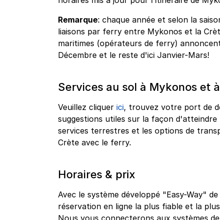
horaires mis à jour pour l'itinéraire de Myk
Remarque
: chaque année et selon la saison
liaisons par ferry entre Mykonos et la Cr
maritimes (opérateurs de ferry) annoncent 
Décembre et le reste d'ici Janvier-Mars!
Services au sol à Mykonos et à
Veuillez cliquer
ici
, trouvez votre port de d
suggestions utiles sur la façon d'atteindre
services terrestres et les options de tra
Crète avec le ferry.
Horaires & prix
Avec le système développé "Easy-Way" de g
réservation en ligne la plus fiable et la plu
Nous vous connecterons aux systèmes de r