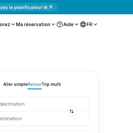
yez le planificateur IA
orez
Ma réservation
Aide
FR
Aller simple
Retour
Trip multi