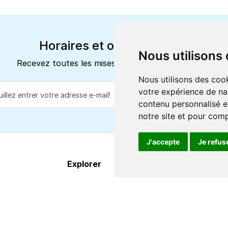
Horaires et offres actuels
Nous utilisons
Recevez toutes les mises à jour dans votre e-mail
Nous utilisons des cook
votre expérience de na
S'abonne
contenu personnalisé et
notre site et pour com
J'accepte
Je refus
Explorer
À propos
Destinations
FAQ
Itinéraires
Centre d'aide
Compagnies de ferry
Contact