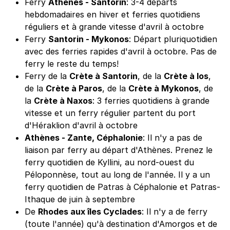
Ferry
Athènes - Santorin
: 3-4 départs
hebdomadaires en hiver et ferries quotidiens
réguliers et à grande vitesse d'avril à octobre
Ferry
Santorin - Mykonos
: Départ pluriquotidien
avec des ferries rapides d'avril à octobre. Pas de
ferry le reste du temps!
Ferry de la
Crète à Santorin
, de la
Crète à Ios
,
de la
Crète à Paros
, de la
Crète à Mykonos
, de
la
Crète à Naxos
: 3 ferries quotidiens à grande
vitesse et un ferry régulier partent du port
d'Héraklion d'avril à octobre
Athènes - Zante, Céphalonie
: Il n'y a pas de
liaison par ferry au départ d'Athènes. Prenez le
ferry quotidien de Kyllini, au nord-ouest du
Péloponnèse, tout au long de l'année. Il y a un
ferry quotidien de Patras à Céphalonie et Patras-
Ithaque de juin à septembre
De
Rhodes aux îles Cyclades
: Il n'y a de ferry
(toute l'année) qu'à destination d'Amorgos et de