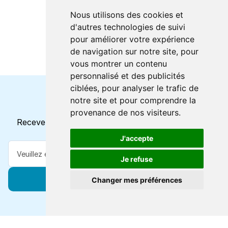
Nous utilisons des cookies et
d'autres technologies de suivi
pour améliorer votre expérience
de navigation sur notre site, pour
vous montrer un contenu
personnalisé et des publicités
ciblées, pour analyser le trafic de
notre site et pour comprendre la
Horaires et offres actuels
provenance de nos visiteurs.
Recevez toutes les mises à jour dans votre e-mail
J'accepte
Je refuse
S'abonner
Changer mes préférences