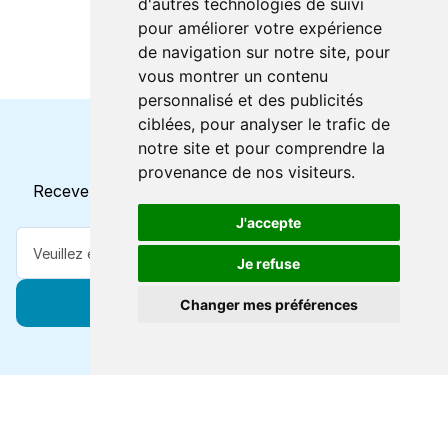
d'autres technologies de suivi
pour améliorer votre expérience
de navigation sur notre site, pour
vous montrer un contenu
personnalisé et des publicités
ciblées, pour analyser le trafic de
notre site et pour comprendre la
Horaires et offres actuels
provenance de nos visiteurs.
Recevez toutes les mises à jour dans votre e-mail
J'accepte
Je refuse
S'abonner
Changer mes préférences