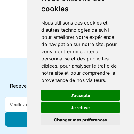
cookies
Nous utilisons des cookies et
d'autres technologies de suivi
pour améliorer votre expérience
de navigation sur notre site, pour
vous montrer un contenu
personnalisé et des publicités
ciblées, pour analyser le trafic de
notre site et pour comprendre la
Horaires et offres actuels
provenance de nos visiteurs.
Recevez toutes les mises à jour dans votre e-mail
J'accepte
Je refuse
S'abonner
Changer mes préférences