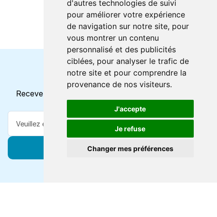
d'autres technologies de suivi
pour améliorer votre expérience
de navigation sur notre site, pour
vous montrer un contenu
personnalisé et des publicités
ciblées, pour analyser le trafic de
notre site et pour comprendre la
Horaires et offres actuels
provenance de nos visiteurs.
Recevez toutes les mises à jour dans votre e-mail
J'accepte
Je refuse
S'abonner
Changer mes préférences