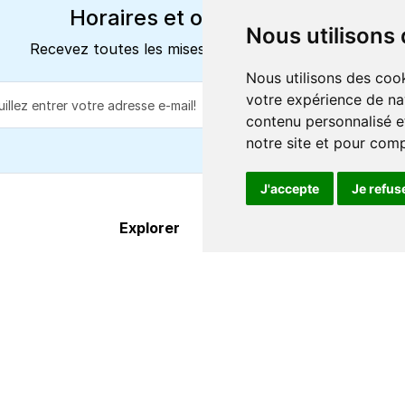
Horaires et offres actuels
Nous utilisons
Recevez toutes les mises à jour dans votre e-mail
Nous utilisons des cook
votre expérience de na
S'abonne
contenu personnalisé et
notre site et pour com
J'accepte
Je refus
Explorer
À propos
Destinations
FAQ
Itinéraires
Centre d'aide
Compagnies de ferry
Contact
Οffres & promos
Qui nous somme
Services
Conditions de
supplémentaires
réservation