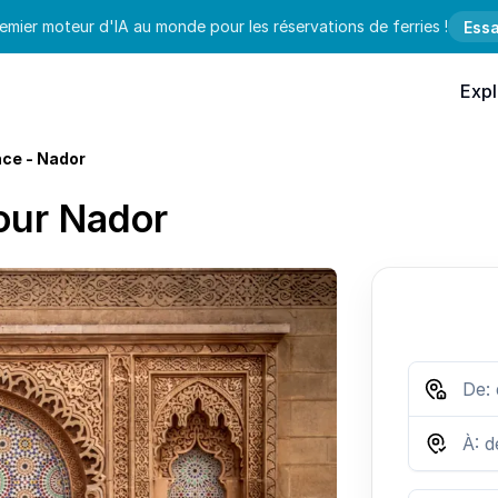
emier moteur d'IA au monde pour les réservations de ferries !
Essa
Expl
nce - Nador
pour Nador