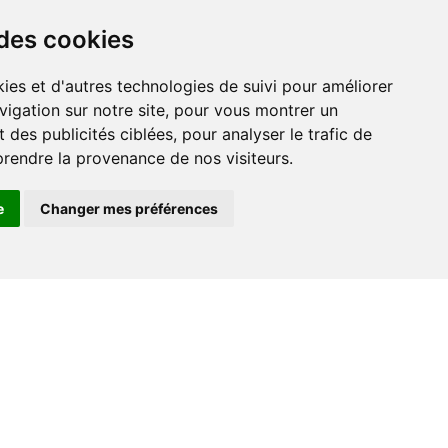
 des cookies
ies et d'autres technologies de suivi pour améliorer
vigation sur notre site, pour vous montrer un
r
 des publicités ciblées, pour analyser le trafic de
prendre la provenance de nos visiteurs.
e
Changer mes préférences
Contact
+33 (0) 182 884 920
support@go-ferry.fr
s