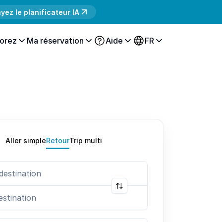
yez le planificateur IA
orez
Ma réservation
Aide
FR
Aller simple
Retour
Trip multi