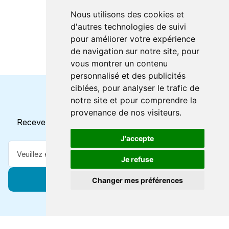
Nous utilisons des cookies et
d'autres technologies de suivi
pour améliorer votre expérience
de navigation sur notre site, pour
vous montrer un contenu
personnalisé et des publicités
ciblées, pour analyser le trafic de
notre site et pour comprendre la
Horaires et offres actuels
provenance de nos visiteurs.
Recevez toutes les mises à jour dans votre e-mail
J'accepte
Je refuse
S'abonner
Changer mes préférences