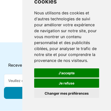
cookies
Nous utilisons des cookies et
d'autres technologies de suivi
pour améliorer votre expérience
de navigation sur notre site, pour
vous montrer un contenu
personnalisé et des publicités
ciblées, pour analyser le trafic de
notre site et pour comprendre la
Horaires et offres actuels
provenance de nos visiteurs.
Recevez toutes les mises à jour dans votre e-mail
J'accepte
Je refuse
S'abonner
Changer mes préférences