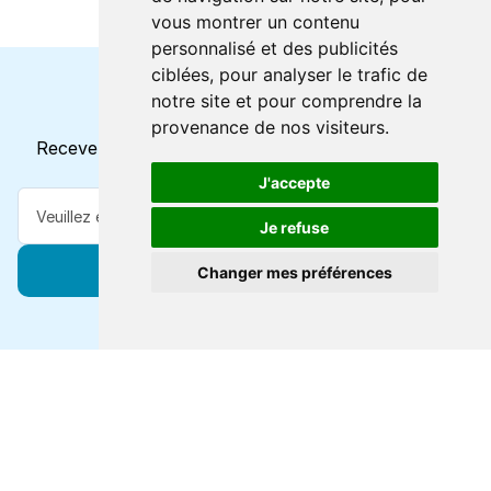
vous montrer un contenu
personnalisé et des publicités
ciblées, pour analyser le trafic de
notre site et pour comprendre la
Horaires et offres actuels
provenance de nos visiteurs.
Recevez toutes les mises à jour dans votre e-mail
J'accepte
Je refuse
S'abonner
Changer mes préférences
Forts de 47 ans d'expertise voyage, nous vous
connectons à des destinations de classe mondiale via