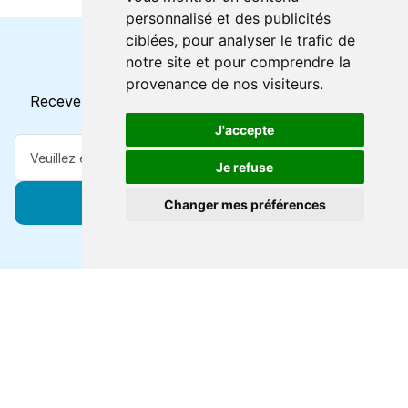
personnalisé et des publicités
ciblées, pour analyser le trafic de
notre site et pour comprendre la
Horaires et offres actuels
provenance de nos visiteurs.
Recevez toutes les mises à jour dans votre e-mail
J'accepte
Je refuse
S'abonner
Changer mes préférences
Forts de 47 ans d'expertise voyage, nous vous
connectons à des destinations de classe mondiale via
toutes les grandes lignes de ferry.