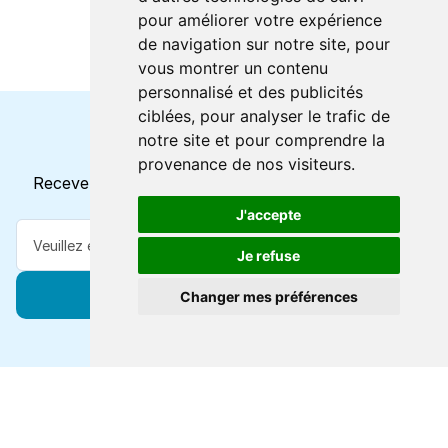
pour améliorer votre expérience
de navigation sur notre site, pour
vous montrer un contenu
personnalisé et des publicités
ciblées, pour analyser le trafic de
notre site et pour comprendre la
Horaires et offres actuels
provenance de nos visiteurs.
Recevez toutes les mises à jour dans votre e-mail
J'accepte
Je refuse
S'abonner
Changer mes préférences