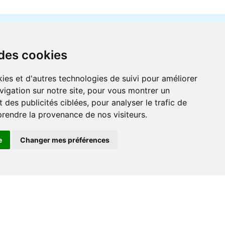
 des cookies
ies et d'autres technologies de suivi pour améliorer
vigation sur notre site, pour vous montrer un
r
 des publicités ciblées, pour analyser le trafic de
prendre la provenance de nos visiteurs.
e
Changer mes préférences
Contact
+33 (0) 182 884 920
support@go-ferry.fr