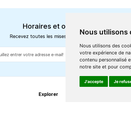
Horaires et offres actuels
Nous utilisons
Recevez toutes les mises à jour dans votre e-mail
Nous utilisons des cook
votre expérience de na
S'abonne
contenu personnalisé et
notre site et pour com
J'accepte
Je refus
Explorer
À propos
Destinations
FAQ
Itinéraires
Centre d'aide
Compagnies de ferry
Contact