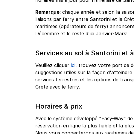
horaires mis à jour pour l'itinéraire de Sant
Remarque
: chaque année et selon la saison
liaisons par ferry entre Santorini et la Cr
maritimes (opérateurs de ferry) annoncent 
Décembre et le reste d'ici Janvier-Mars!
Services au sol à Santorini et à
Veuillez cliquer
ici
, trouvez votre port de d
suggestions utiles sur la façon d'atteindre 
services terrestres et les options de tra
Crète avec le ferry.
Horaires & prix
Avec le système développé "Easy-Way" de g
réservation en ligne la plus fiable et la plu
Nous vous connecterons aux systèmes de r