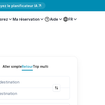
yez le planificateur IA
orez
Ma réservation
Aide
FR
Aller simple
Retour
Trip multi