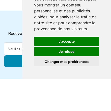
vous montrer un contenu
personnalisé et des publicités
ciblées, pour analyser le trafic de
notre site et pour comprendre la
Horaires et offres actuels
provenance de nos visiteurs.
Recevez toutes les mises à jour dans votre e-mail
J'accepte
Je refuse
S'abonner
Changer mes préférences
Forts de 47 ans d'expertise voyage, nous vous
connectons à des destinations de classe mondiale via