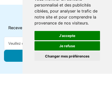
personnalisé et des publicités
ciblées, pour analyser le trafic de
notre site et pour comprendre la
Horaires et offres actuels
provenance de nos visiteurs.
Recevez toutes les mises à jour dans votre e-mail
J'accepte
Je refuse
S'abonner
Changer mes préférences
Forts de 47 ans d'expertise voyage, nous vous
connectons à des destinations de classe mondiale via
toutes les grandes lignes de ferry.