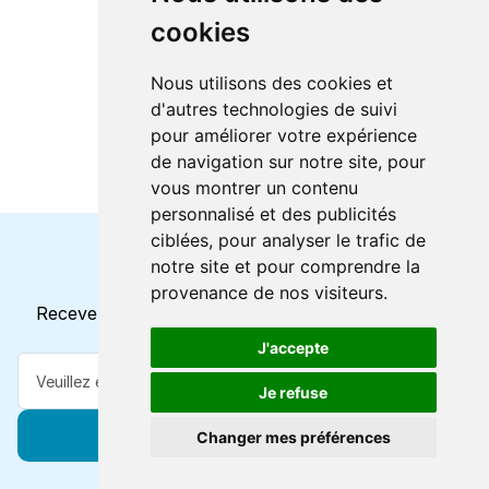
cookies
Nous utilisons des cookies et
d'autres technologies de suivi
pour améliorer votre expérience
de navigation sur notre site, pour
vous montrer un contenu
personnalisé et des publicités
ciblées, pour analyser le trafic de
notre site et pour comprendre la
Horaires et offres actuels
provenance de nos visiteurs.
Recevez toutes les mises à jour dans votre e-mail
J'accepte
Je refuse
S'abonner
Changer mes préférences