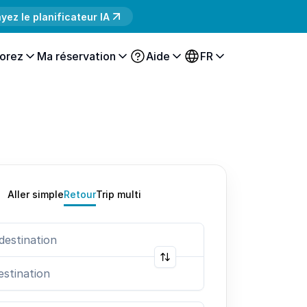
yez le planificateur IA
orez
Ma réservation
Aide
FR
Aller simple
Retour
Trip multi