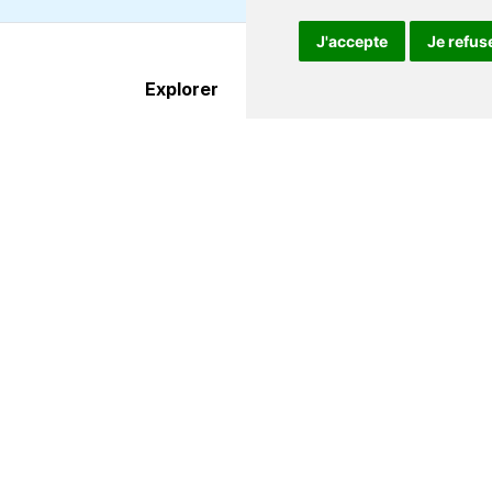
J'accepte
Je refus
Explorer
À propos
Destinations
FAQ
Itinéraires
Centre d'aide
Compagnies de ferry
Contact
Οffres & promos
Qui nous somme
Services
Conditions de
supplémentaires
réservation
Affiliés
Travaillez avec 