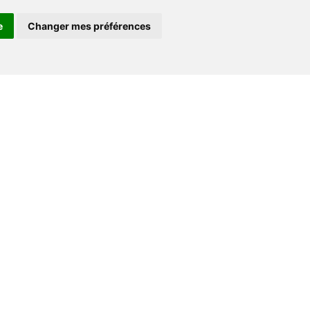
e
Changer mes préférences
Contact
+33 (0) 182 884 920
support@go-ferry.fr
s
nous