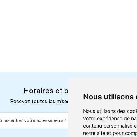
Horaires et offres actuels
Nous utilisons
Recevez toutes les mises à jour dans votre e-mail
Nous utilisons des cook
votre expérience de na
S'abonne
contenu personnalisé et
notre site et pour com