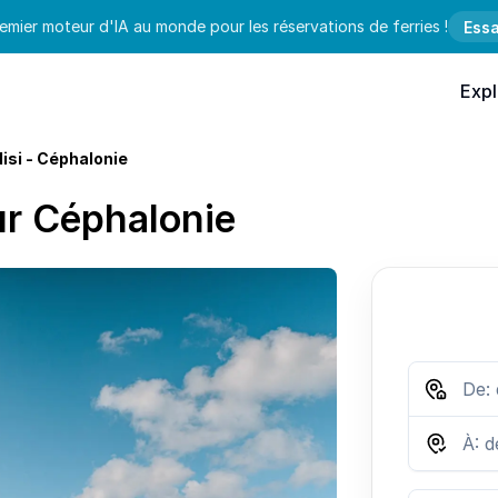
emier moteur d'IA au monde pour les réservations de ferries !
Essa
Expl
disi - Céphalonie
ur Céphalonie