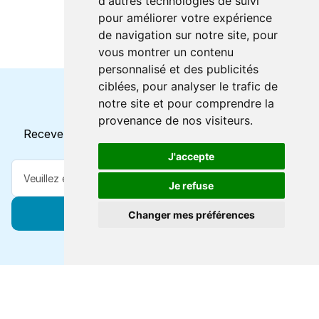
d'autres technologies de suivi
pour améliorer votre expérience
de navigation sur notre site, pour
vous montrer un contenu
personnalisé et des publicités
ciblées, pour analyser le trafic de
notre site et pour comprendre la
Horaires et offres actuels
provenance de nos visiteurs.
Recevez toutes les mises à jour dans votre e-mail
J'accepte
Je refuse
S'abonner
Changer mes préférences