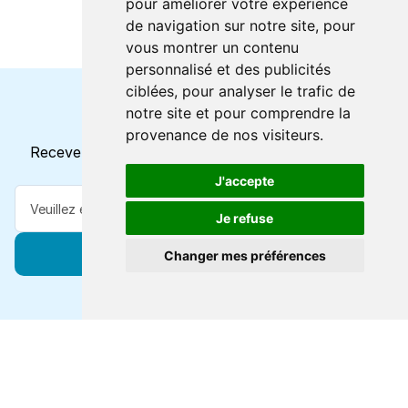
pour améliorer votre expérience
de navigation sur notre site, pour
vous montrer un contenu
personnalisé et des publicités
ciblées, pour analyser le trafic de
notre site et pour comprendre la
Horaires et offres actuels
provenance de nos visiteurs.
Recevez toutes les mises à jour dans votre e-mail
J'accepte
Je refuse
S'abonner
Changer mes préférences
Forts de 47 ans d'expertise voyage, nous vous