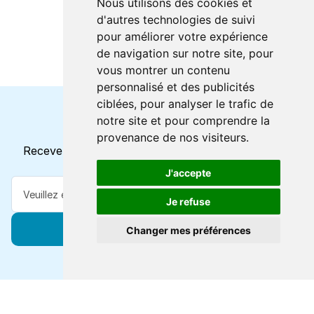
Nous utilisons des cookies et
d'autres technologies de suivi
pour améliorer votre expérience
de navigation sur notre site, pour
vous montrer un contenu
personnalisé et des publicités
ciblées, pour analyser le trafic de
notre site et pour comprendre la
Horaires et offres actuels
provenance de nos visiteurs.
Recevez toutes les mises à jour dans votre e-mail
J'accepte
Je refuse
S'abonner
Changer mes préférences