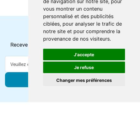
de navigation sur notre site, pour
vous montrer un contenu
personnalisé et des publicités
ciblées, pour analyser le trafic de
notre site et pour comprendre la
Horaires et offres actuels
provenance de nos visiteurs.
Recevez toutes les mises à jour dans votre e-mail
J'accepte
Je refuse
S'abonner
Changer mes préférences
Forts de 47 ans d'expertise voyage, nous vous
connectons à des destinations de classe mondiale via