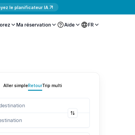
yez le planificateur IA
orez
Ma réservation
Aide
FR
Aller simple
Retour
Trip multi