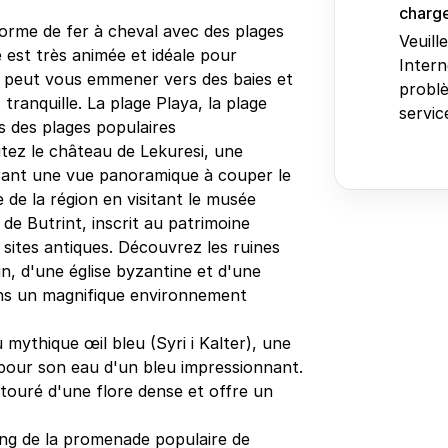
charge
orme de fer à cheval avec des plages
Veuill
e est très animée et idéale pour
Intern
u peut vous emmener vers des baies et
problè
 tranquille. La plage Playa, la plage
service
s des plages populaires
sitez le château de Lekuresi, une
frant une vue panoramique à couper le
e de la région en visitant le musée
de Butrint, inscrit au patrimoine
sites antiques. Découvrez les ruines
in, d'une église byzantine et d'une
ans un magnifique environnement
u mythique œil bleu (Syri i Kalter), une
pour son eau d'un bleu impressionnant.
ntouré d'une flore dense et offre un
long de la promenade populaire de