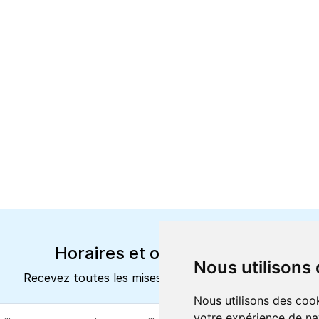
Horaires et offres actuels
Nous utilisons
Recevez toutes les mises à jour dans votre e-mail
Nous utilisons des cook
votre expérience de na