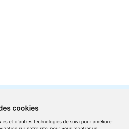
 des cookies
ies et d'autres technologies de suivi pour améliorer
vigation sur notre site, pour vous montrer un