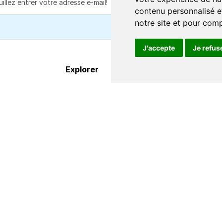
S'abonne
contenu personnalisé et
notre site et pour com
J'accepte
Je refus
Explorer
À propos
Destinations
FAQ
Itinéraires
Centre d'aide
Compagnies de ferry
Contact
Οffres & promos
Qui nous somme
Services
Conditions de
supplémentaires
réservation
Affiliés
Travaillez avec 