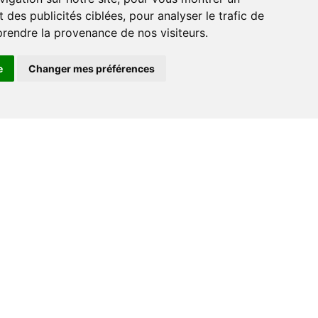
r
 des publicités ciblées, pour analyser le trafic de
prendre la provenance de nos visiteurs.
e
Changer mes préférences
Contact
+33 (0) 182 884 920
support@go-ferry.fr
s
nous