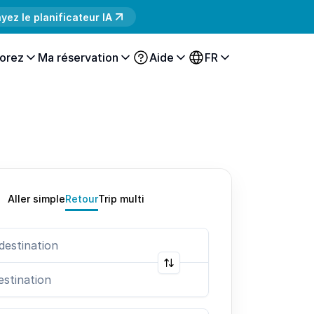
yez le planificateur IA
orez
Ma réservation
Aide
FR
Aller simple
Retour
Trip multi