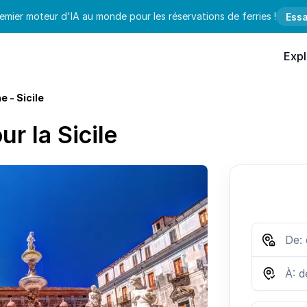
emier moteur d'IA au monde pour les réservations de ferries !
Essa
Expl
e - Sicile
r la Sicile