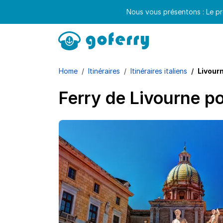
Nous vous présentons : Le pr
Home
Itinéraires
Itinéraires italiens
Livourn
Ferry de Livourne pou