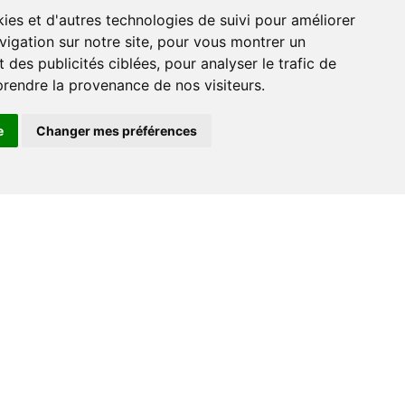
ies et d'autres technologies de suivi pour améliorer
vigation sur notre site, pour vous montrer un
r
 des publicités ciblées, pour analyser le trafic de
prendre la provenance de nos visiteurs.
e
Changer mes préférences
Contact
+33 (0) 182 884 920
support@go-ferry.fr
s
nous