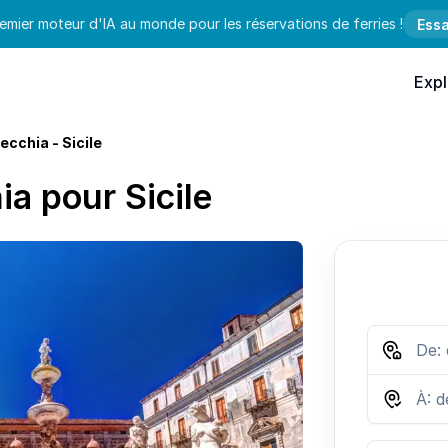
emier moteur d'IA au monde pour les réservations de ferries !
Essa
Expl
ecchia - Sicile
ia pour Sicile