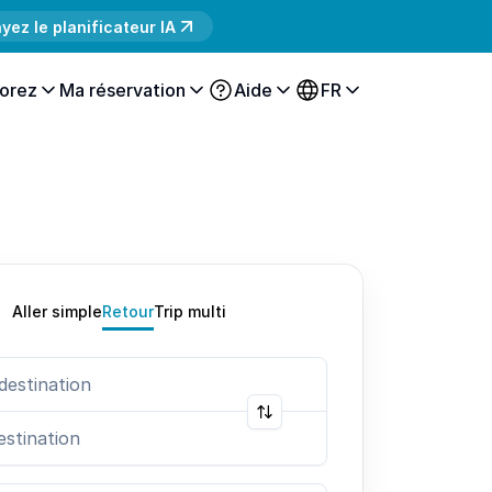
yez le planificateur IA
orez
Ma réservation
Aide
FR
Aller simple
Retour
Trip multi