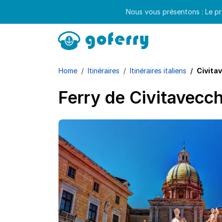
Nous vous présentons : Le pr
Home
Itinéraires
Itinéraires italiens
Civitav
Ferry de Civitavecch