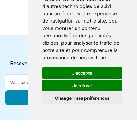
d'autres technologies de suivi
pour améliorer votre expérience
de navigation sur notre site, pour
vous montrer un contenu
personnalisé et des publicités
ciblées, pour analyser le trafic de
notre site et pour comprendre la
Horaires et offres actuels
provenance de nos visiteurs.
Recevez toutes les mises à jour dans votre e-mail
J'accepte
Je refuse
S'abonner
Changer mes préférences