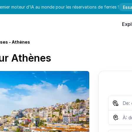
emier moteur d'IA au monde pour les réservations de ferries !
Essa
Expl
ses - Athènes
our Athènes