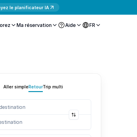
yez le planificateur IA
orez
Ma réservation
Aide
FR
Aller simple
Retour
Trip multi