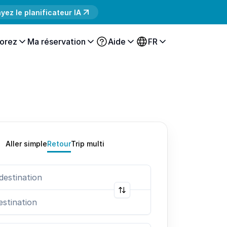
yez le planificateur IA
orez
Ma réservation
Aide
FR
Aller simple
Retour
Trip multi