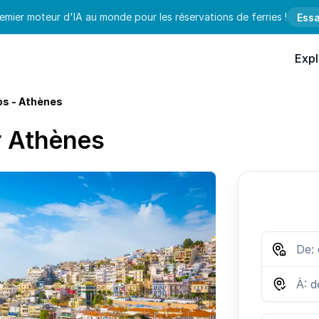
emier moteur d'IA au monde pour les réservations de ferries !
Essa
Expl
os - Athènes
r Athènes