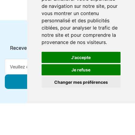
de navigation sur notre site, pour
vous montrer un contenu
personnalisé et des publicités
ciblées, pour analyser le trafic de
notre site et pour comprendre la
Horaires et offres actuels
provenance de nos visiteurs.
Recevez toutes les mises à jour dans votre e-mail
J'accepte
Je refuse
S'abonner
Changer mes préférences
Forts de 47 ans d'expertise voyage, nous vous