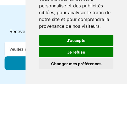
personnalisé et des publicités
ciblées, pour analyser le trafic de
notre site et pour comprendre la
Horaires et offres actuels
provenance de nos visiteurs.
Recevez toutes les mises à jour dans votre e-mail
J'accepte
Je refuse
S'abonner
Changer mes préférences
Forts de 47 ans d'expertise voyage, nous vous
connectons à des destinations de classe mondiale via
toutes les grandes lignes de ferry.