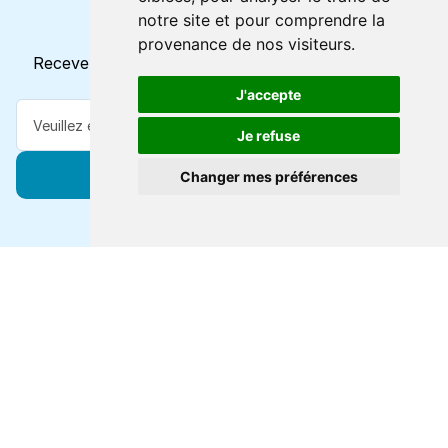
notre site et pour comprendre la
Horaires et offres actuels
provenance de nos visiteurs.
Recevez toutes les mises à jour dans votre e-mail
J'accepte
Je refuse
S'abonner
Changer mes préférences
Forts de 47 ans d'expertise voyage, nous vous
connectons à des destinations de classe mondiale via
toutes les grandes lignes de ferry.