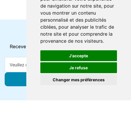
de navigation sur notre site, pour
vous montrer un contenu
personnalisé et des publicités
ciblées, pour analyser le trafic de
notre site et pour comprendre la
Horaires et offres actuels
provenance de nos visiteurs.
Recevez toutes les mises à jour dans votre e-mail
J'accepte
Je refuse
S'abonner
Changer mes préférences
Forts de 47 ans d'expertise voyage, nous vous