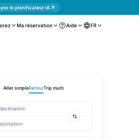
yez le planificateur IA
orez
Ma réservation
Aide
FR
Aller simple
Retour
Trip multi