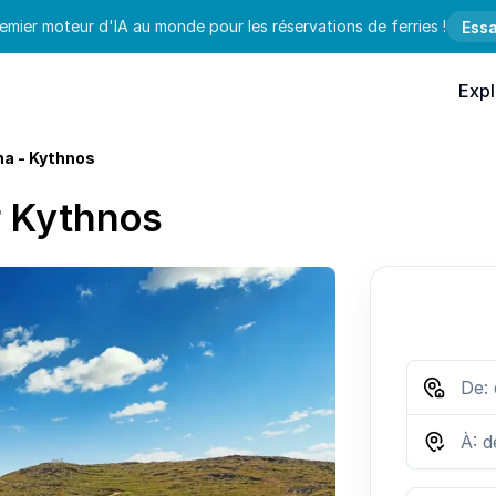
emier moteur d'IA au monde pour les réservations de ferries !
Essa
Expl
na - Kythnos
r Kythnos