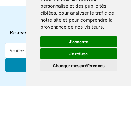
personnalisé et des publicités
ciblées, pour analyser le trafic de
notre site et pour comprendre la
Horaires et offres actuels
provenance de nos visiteurs.
Recevez toutes les mises à jour dans votre e-mail
J'accepte
Je refuse
S'abonner
Changer mes préférences
Forts de 47 ans d'expertise voyage, nous vous
connectons à des destinations de classe mondiale via
toutes les grandes lignes de ferry.