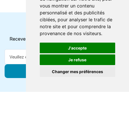
vous montrer un contenu
personnalisé et des publicités
ciblées, pour analyser le trafic de
notre site et pour comprendre la
Horaires et offres actuels
provenance de nos visiteurs.
Recevez toutes les mises à jour dans votre e-mail
J'accepte
Je refuse
S'abonner
Changer mes préférences
Forts de 47 ans d'expertise voyage, nous vous
connectons à des destinations de classe mondiale via