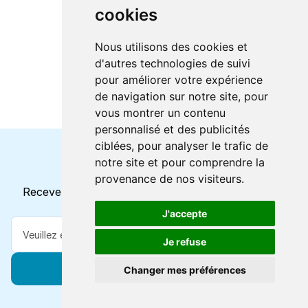
cookies
Nous utilisons des cookies et
d'autres technologies de suivi
pour améliorer votre expérience
de navigation sur notre site, pour
vous montrer un contenu
personnalisé et des publicités
ciblées, pour analyser le trafic de
notre site et pour comprendre la
Horaires et offres actuels
provenance de nos visiteurs.
Recevez toutes les mises à jour dans votre e-mail
J'accepte
Je refuse
S'abonner
Changer mes préférences