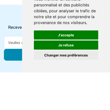
personnalisé et des publicités
ciblées, pour analyser le trafic de
notre site et pour comprendre la
Horaires et offres actuels
provenance de nos visiteurs.
Recevez toutes les mises à jour dans votre e-mail
J'accepte
Je refuse
S'abonner
Changer mes préférences
Forts de 47 ans d'expertise voyage, nous vous
connectons à des destinations de classe mondiale via
toutes les grandes lignes de ferry.