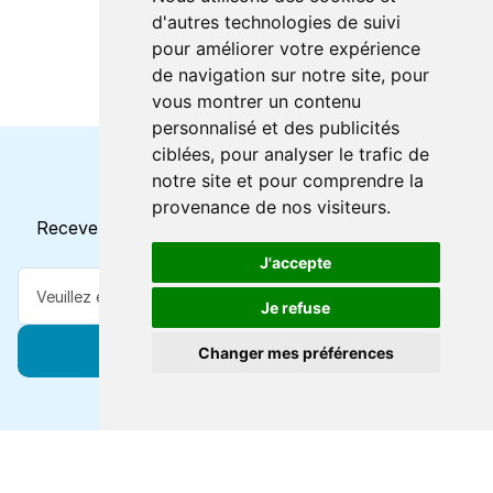
d'autres technologies de suivi
pour améliorer votre expérience
de navigation sur notre site, pour
vous montrer un contenu
personnalisé et des publicités
ciblées, pour analyser le trafic de
notre site et pour comprendre la
Horaires et offres actuels
provenance de nos visiteurs.
Recevez toutes les mises à jour dans votre e-mail
J'accepte
Je refuse
S'abonner
Changer mes préférences