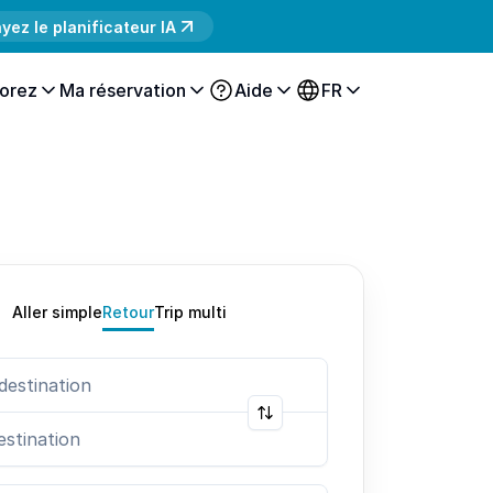
yez le planificateur IA
orez
Ma réservation
Aide
FR
Aller simple
Retour
Trip multi