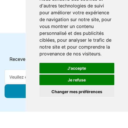
d'autres technologies de suivi
pour améliorer votre expérience
de navigation sur notre site, pour
vous montrer un contenu
personnalisé et des publicités
ciblées, pour analyser le trafic de
notre site et pour comprendre la
Horaires et offres actuels
provenance de nos visiteurs.
Recevez toutes les mises à jour dans votre e-mail
J'accepte
Je refuse
S'abonner
Changer mes préférences