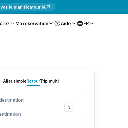
yez le planificateur IA
orez
Ma réservation
Aide
FR
Aller simple
Retour
Trip multi