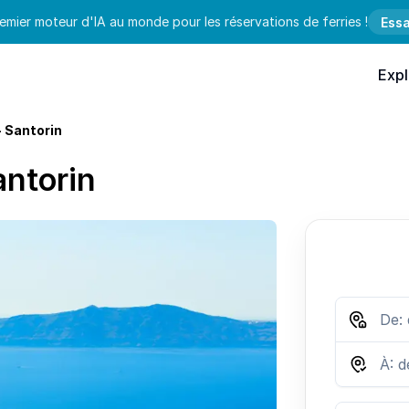
emier moteur d'IA au monde pour les réservations de ferries !
Essa
Expl
- Santorin
antorin