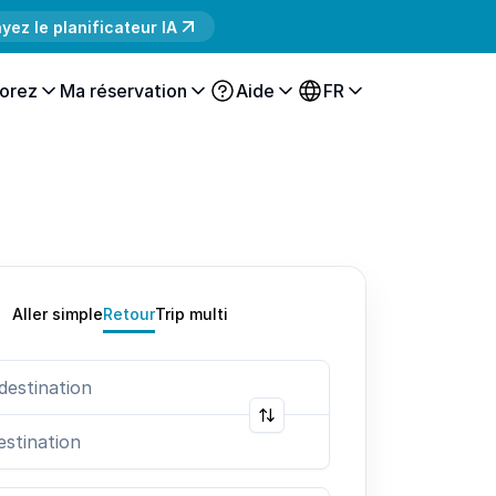
yez le planificateur IA
orez
Ma réservation
Aide
FR
Aller simple
Retour
Trip multi