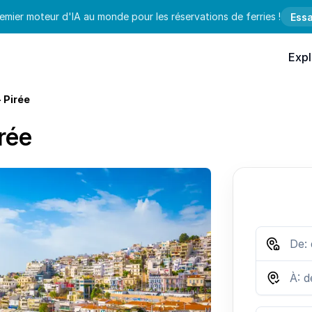
emier moteur d'IA au monde pour les réservations de ferries !
Essa
Expl
- Pirée
rée