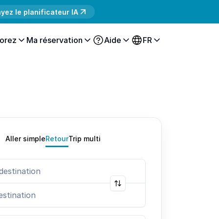
yez le planificateur IA
orez
Ma réservation
Aide
FR
Aller simple
Retour
Trip multi