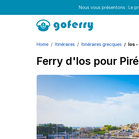
Nous vous présentons : Le pr
Home
Itinéraires
Itinéraires grecques
Ios -
Ferry d'Ios pour Pir