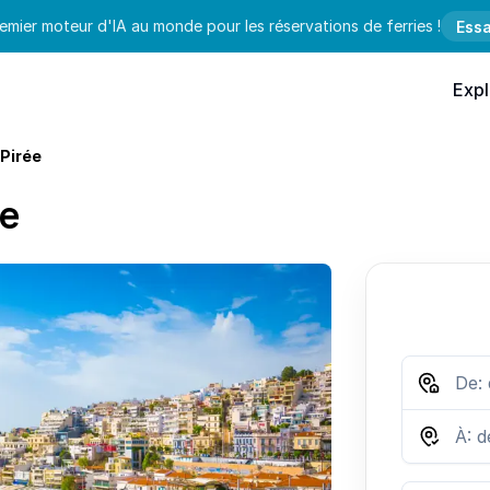
emier moteur d'IA au monde pour les réservations de ferries !
Essa
Expl
 Pirée
ée